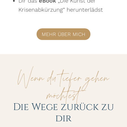
Dir das
eBook
„Die Kunst der
Krisenabkürzung“ herunterlädst
MEHR ÜBER MICH
Wenn du tiefer gehen
möchtest
Die Wege zurück zu
dir