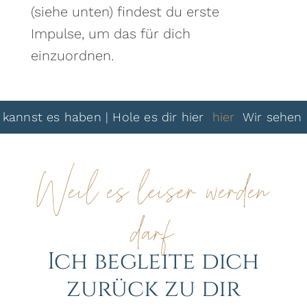
(siehe unten) findest du erste
Impulse, um das für dich
einzuordnen.
t es haben | Hole es dir hier
hier
Wir sehen uns da
Weil es leiser werden
darf
Ich begleite dich
zurück zu dir