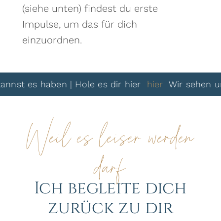
(siehe unten) findest du erste
Impulse, um das für dich
einzuordnen.
es haben | Hole es dir hier
hier
Wir sehen uns dan
Weil es leiser werden
darf
Ich begleite dich
zurück zu dir