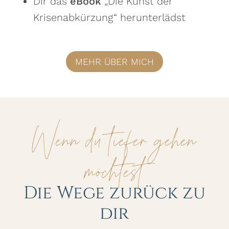
Dir das
eBook
„Die Kunst der
Krisenabkürzung“ herunterlädst
MEHR ÜBER MICH
Wenn du tiefer gehen
möchtest
Die Wege zurück zu
dir