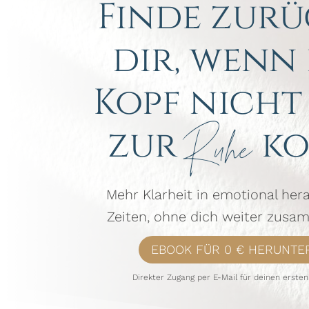
Finde zurü
dir, wenn
Kopf nicht
zur
ko
Ruhe
Mehr Klarheit in emotional he
Zeiten, ohne dich weiter zusa
EBOOK FÜR 0 € HERUNTE
Direkter Zugang per E-Mail für deinen ersten