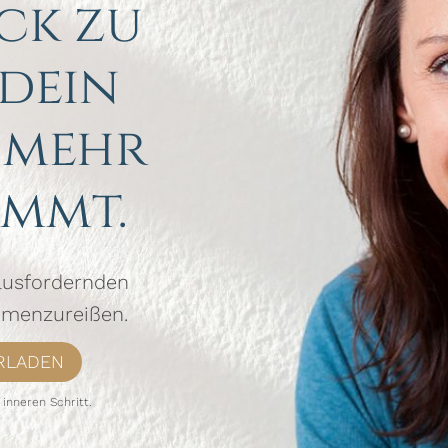
ck zu
 dein
 mehr
mmt.
rausfordernden
mmenzureißen.
RLADEN
 inneren Schritt.