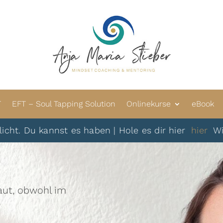
T
EFT – Soul Tapping Solution
Onlinekurse
eBook
u kannst es haben | Hole es dir hier
hier
Wir sehen 
laut, obwohl im
?