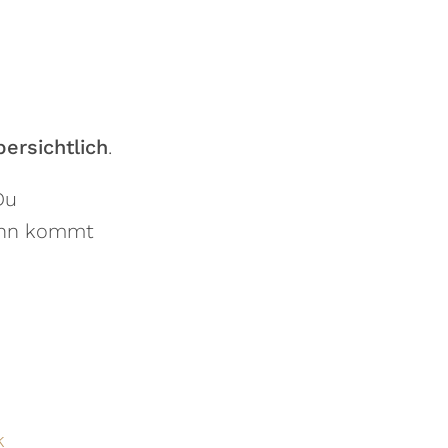
ersichtlich
.
Du
wann kommt
k