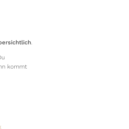
ersichtlich
.
Du
wann kommt
k