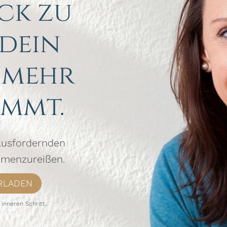
ck zu
 dein
 mehr
mmt.
rausfordernden
mmenzureißen.
RLADEN
 inneren Schritt.