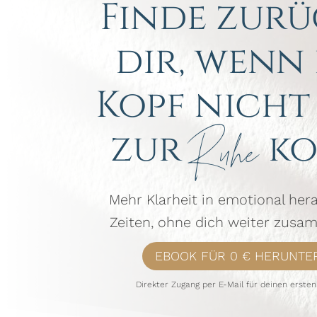
Finde zurü
dir, wenn
Kopf nicht
zur
ko
Ruhe
Mehr Klarheit in emotional he
Zeiten, ohne dich weiter zusa
EBOOK FÜR 0 € HERUNTE
Direkter Zugang per E-Mail für deinen ersten