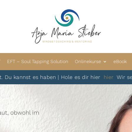
T
EFT – Soul Tapping Solution
Onlinekurse
eBook
annst es haben | Hole es dir hier
hier
Wir sehen un
laut, obwohl im
?