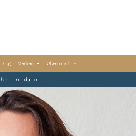
Blog
Medien
Über mich
s dann!